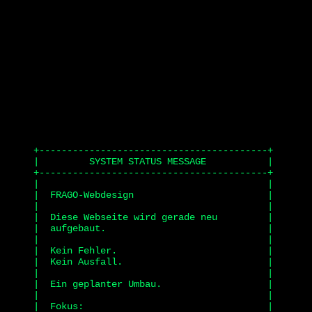
+-----------------------------------------+

|         SYSTEM STATUS MESSAGE           |

+-----------------------------------------+

|                                         |

|  FRAGO-Webdesign                        |

|                                         |

|  Diese Webseite wird gerade neu         |

|  aufgebaut.                             |

|                                         |

|  Kein Fehler.                           |

|  Kein Ausfall.                          |

|                                         |

|  Ein geplanter Umbau.                   |

|                                         |

|  Fokus:                                 |
