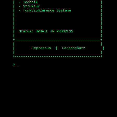
|  - Technik                              |

|  - Struktur                             |

|  - funktionierende Systeme              |

|                                         |

|                                         |

|                                         |

|                                         |

|  Status: UPDATE IN PROGRESS             |

|                                         |

+-----------------------------------------+

|                                         |

|       
Impressum
 | 
Datenschutz
       |

|                                         |

+-----------------------------------------+

> 
_